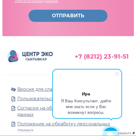
персональных данных
ОТПРАВИТЬ
+7 (8212) 23-91-51
СЫКТЫВКАР
Версия для слабовидящих
Ира
Пользовательское соглашение
Я Ваш Консультант, дайте
мне знать если у Вас
Согласие на обработку персональных
возникнут вопросы.
данных
Положение на обработку персональных
данных