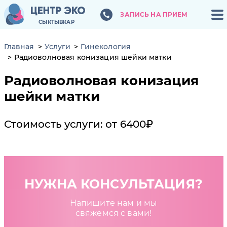
ЗАПИСЬ НА ПРИЕМ
ЗАПИСЬ НА ПРИЕМ
СЫКТЫВКАР
СЫКТЫВКАР
Главная
Услуги
Гинекология
Радиоволновая конизация шейки матки
Радиоволновая конизация
шейки матки
Стоимость услуги: от 6400₽
НУЖНА КОНСУЛЬТАЦИЯ?
Напишите нам и мы
свяжемся с вами!