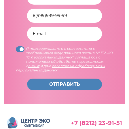
Я подтверждаю, что в соответствии с
требованиями Федерального закона № 152-ФЗ
"О персональных данных” соглашаюсь с
положением об обработке персональных
данных
и даю
согласие на обработку моих
персональных данных
ОТПРАВИТЬ
+7 (8212) 23-91-51
СЫКТЫВКАР