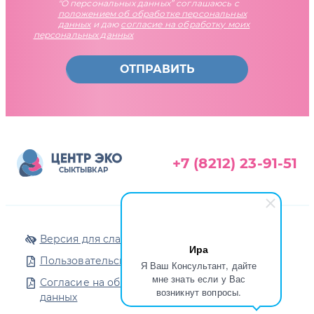
"О персональных данных” соглашаюсь с
положением об обработке персональных
данных
и даю
согласие на обработку моих
персональных данных
ОТПРАВИТЬ
+7 (8212) 23-91-51
СЫКТЫВКАР
Версия для слабовидящих
Ира
Пользовательское соглашение
Я Ваш Консультант, дайте
мне знать если у Вас
Согласие на обработку персональных
возникнут вопросы.
данных