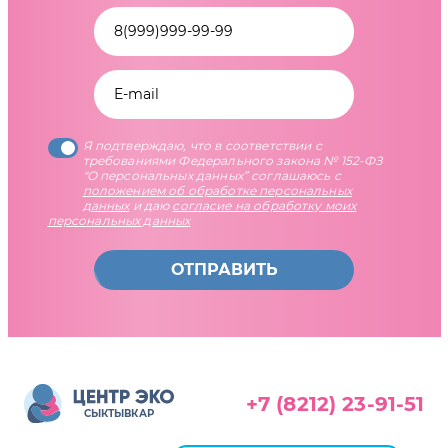
Я подтверждаю, что в соответствии с
требованиями Федерального закона № 152-ФЗ
"О персональных данных” соглашаюсь с
положением об обработке персональных
данных
и даю
согласие на обработку моих
персональных данных
ОТПРАВИТЬ
+7 (8212) 23-91-51
СЫКТЫВКАР