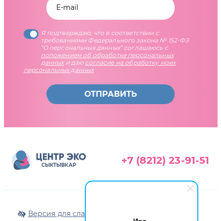
Я подтверждаю, что в соответствии с
требованиями Федерального закона № 152-ФЗ
"О персональных данных” соглашаюсь с
положением об обработке персональных
данных
и даю
согласие на обработку моих
персональных данных
ОТПРАВИТЬ
+7 (8212) 23-91-51
СЫКТЫВКАР
Версия для слабовидящих
Ира